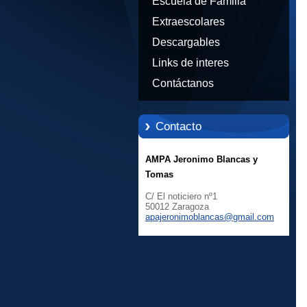
Escuela de Familia
Extraescolares
Descargables
Links de interes
Contáctanos
Contacto
AMPA Jeronimo Blancas y
Tomas
C/ El noticiero nº1
50012 Zaragoza
apajeron
imoblanc
as@gmail
.com