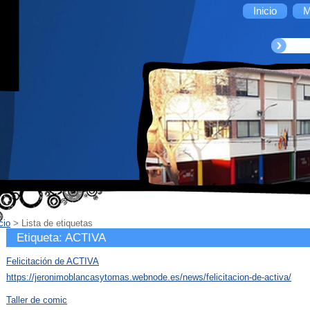
Inicio
M
cio
>
Lista de etiquetas
Etiqueta: ACTIVA
Felicitación de ACTIVA
https://jeronimoblancasytomas.webnode.es/news/felicitacion-de-activa/
Taller de comic