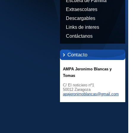
Escuela de Familia
Extraescolares
Descargables
Links de interes
Contáctanos
Contacto
AMPA Jeronimo Blancas y
Tomas
C/ El noticiero nº1
50012 Zaragoza
apajeron
imoblanc
as@gmail
.com