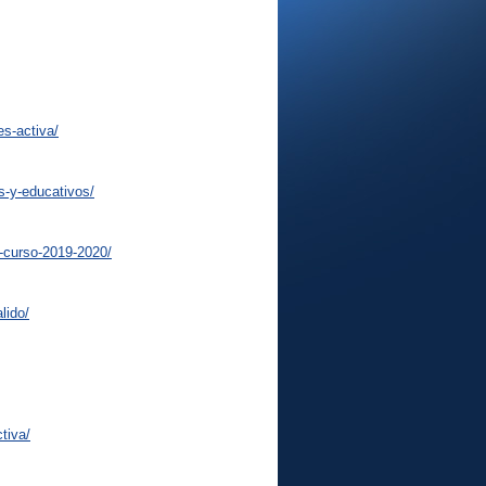
s-activa/
s-y-educativos/
-curso-2019-2020/
lido/
tiva/