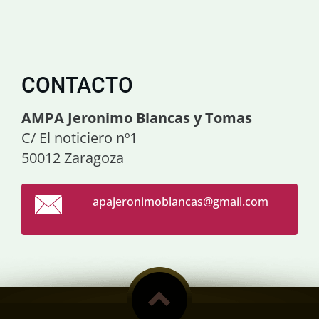
CONTACTO
AMPA Jeronimo Blancas y Tomas
C/ El noticiero nº1
50012 Zaragoza
apajeron
imoblanc
as@gmail
.com