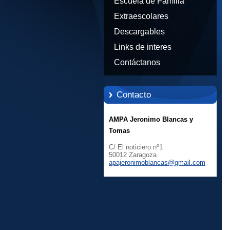
Escuela de Familia
Extraescolares
Descargables
Links de interes
Contáctanos
Contacto
AMPA Jeronimo Blancas y
Tomas
C/ El noticiero nº1
50012 Zaragoza
apajeron
imoblanc
as@gmail
.com