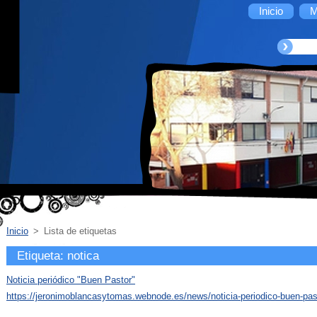
Inicio
M
Inicio
>
Lista de etiquetas
Etiqueta: notica
Noticia periódico "Buen Pastor"
https://jeronimoblancasytomas.webnode.es/news/noticia-periodico-buen-pas