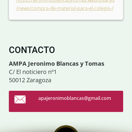
https://jeronimoblancasytomas.webnode.es
/news/compra-de-material-para-el-colegio-/
CONTACTO
AMPA Jeronimo Blancas y Tomas
C/ El noticiero nº1
50012 Zaragoza
apajeron
imoblanc
as@gmail
.com