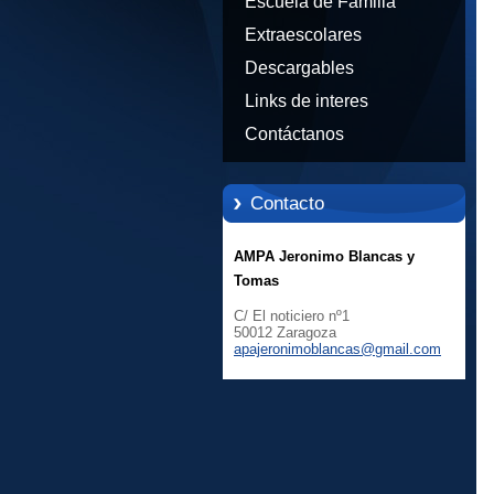
Escuela de Familia
Extraescolares
Descargables
Links de interes
Contáctanos
Contacto
AMPA Jeronimo Blancas y
Tomas
C/ El noticiero nº1
50012 Zaragoza
apajeron
imoblanc
as@gmail
.com