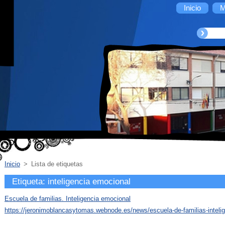
Inicio
M
Inicio
>
Lista de etiquetas
Etiqueta: inteligencia emocional
Escuela de familias. Inteligencia emocional
https://jeronimoblancasytomas.webnode.es/news/escuela-de-familias-inteli