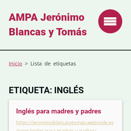
AMPA Jerónimo
Blancas y Tomás
Inicio
>
Lista de etiquetas
ETIQUETA: INGLÉS
Inglés para madres y padres
https://jeronimoblancasytomas.webnode.es
/news/ingles-para-madres-y-padres/