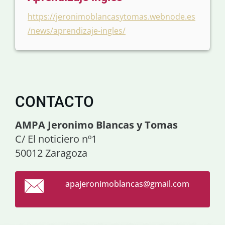
https://jeronimoblancasytomas.webnode.es
/news/aprendizaje-ingles/
CONTACTO
AMPA Jeronimo Blancas y Tomas
C/ El noticiero nº1
50012 Zaragoza
apajeron
imoblanc
as@gmail
.com