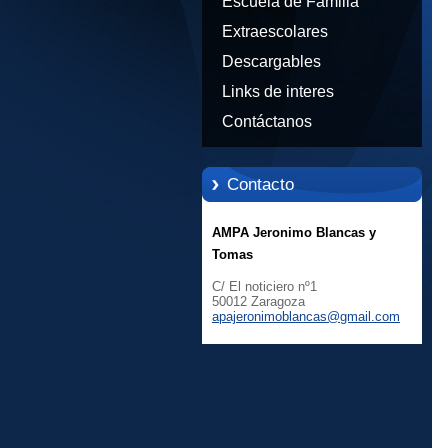
Escuela de Familia
Extraescolares
Descargables
Links de interes
Contáctanos
Contacto
AMPA Jeronimo Blancas y
Tomas
C/ El noticiero nº1
50012 Zaragoza
apajeron
imoblanc
as@gmail
.com