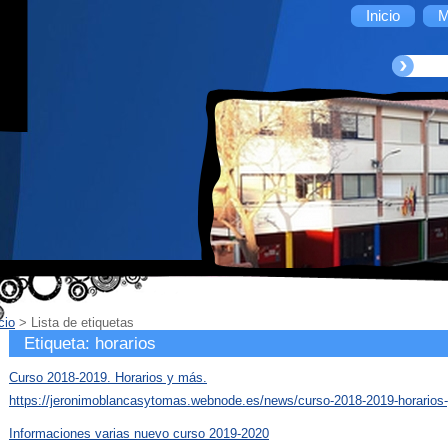
Inicio
M
cio
>
Lista de etiquetas
Etiqueta: horarios
Curso 2018-2019. Horarios y más.
https://jeronimoblancasytomas.webnode.es/news/curso-2018-2019-horarios
Informaciones varias nuevo curso 2019-2020