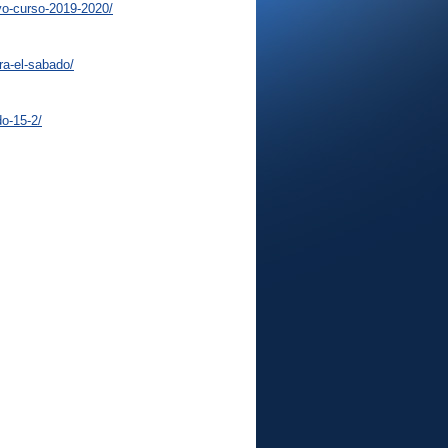
vo-curso-2019-2020/
ra-el-sabado/
o-15-2/