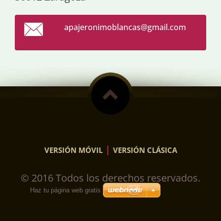
apajeron
imoblanc
as@gmail
.com
|
VERSIÓN MÓVIL
VERSIÓN CLÁSICA
© 2016 Todos los derechos reservados.
Haz tu página web gratis