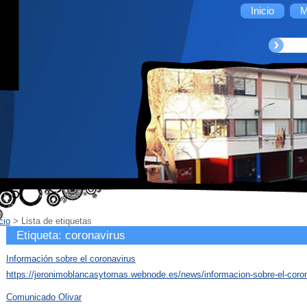
Inicio
M
cio
>
Lista de etiquetas
Etiqueta: coronavirus
Información sobre el coronavirus
https://jeronimoblancasytomas.webnode.es/news/informacion-sobre-el-coron
Comunicado Olivar