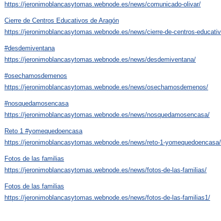
https://jeronimoblancasytomas.webnode.es/news/comunicado-olivar/
Cierre de Centros Educativos de Aragón
https://jeronimoblancasytomas.webnode.es/news/cierre-de-centros-educativ
#desdemiventana
https://jeronimoblancasytomas.webnode.es/news/desdemiventana/
#osechamosdemenos
https://jeronimoblancasytomas.webnode.es/news/osechamosdemenos/
#nosquedamosencasa
https://jeronimoblancasytomas.webnode.es/news/nosquedamosencasa/
Reto 1 #yomequedoencasa
https://jeronimoblancasytomas.webnode.es/news/reto-1-yomequedoencasa/
Fotos de las familias
https://jeronimoblancasytomas.webnode.es/news/fotos-de-las-familias/
Fotos de las familias
https://jeronimoblancasytomas.webnode.es/news/fotos-de-las-familias1/