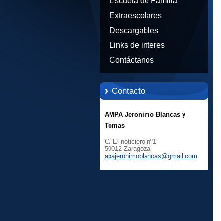
Escuela de Familia
Extraescolares
Descargables
Links de interes
Contáctanos
Contacto
AMPA Jeronimo Blancas y
Tomas
C/ El noticiero nº1
50012 Zaragoza
apajeron
imoblanc
as@gmail
.com