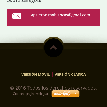
50012 Zaragoza
apajeron
imoblanc
as@gmail
.com
|
VERSIÓN MÓVIL
VERSIÓN CLÁSICA
© 2016 Todos los derechos reservados.
Crea una página web gratis