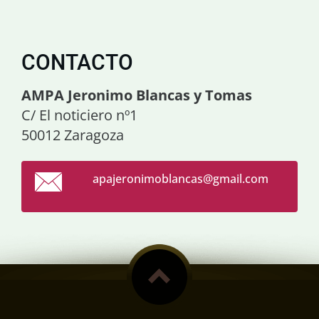
CONTACTO
AMPA Jeronimo Blancas y Tomas
C/ El noticiero nº1
50012 Zaragoza
apajeron
imoblanc
as@gmail
.com