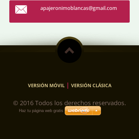
apajeron
imoblanc
as@gmail
.com
|
VERSIÓN MÓVIL
VERSIÓN CLÁSICA
© 2016 Todos los derechos reservados.
Haz tu página web gratis