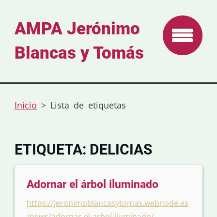
AMPA Jerónimo
Blancas y Tomás
Inicio
>
Lista de etiquetas
ETIQUETA: DELICIAS
Adornar el árbol iluminado
https://jeronimoblancasytomas.webnode.es
/news/adornar-el-arbol-iluminado/