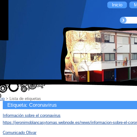
Inicio
M
cio
>
Lista de etiquetas
Etiqueta: Coronavirus
Información sobre el coronavirus
https://jeronimoblancasytomas.webnode.es/news/informacion-sobre-el-coron
Comunicado Olivar