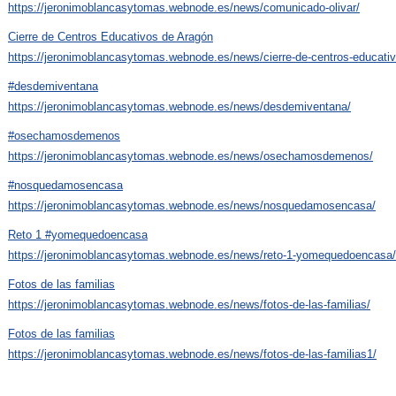
https://jeronimoblancasytomas.webnode.es/news/comunicado-olivar/
Cierre de Centros Educativos de Aragón
https://jeronimoblancasytomas.webnode.es/news/cierre-de-centros-educativ
#desdemiventana
https://jeronimoblancasytomas.webnode.es/news/desdemiventana/
#osechamosdemenos
https://jeronimoblancasytomas.webnode.es/news/osechamosdemenos/
#nosquedamosencasa
https://jeronimoblancasytomas.webnode.es/news/nosquedamosencasa/
Reto 1 #yomequedoencasa
https://jeronimoblancasytomas.webnode.es/news/reto-1-yomequedoencasa/
Fotos de las familias
https://jeronimoblancasytomas.webnode.es/news/fotos-de-las-familias/
Fotos de las familias
https://jeronimoblancasytomas.webnode.es/news/fotos-de-las-familias1/