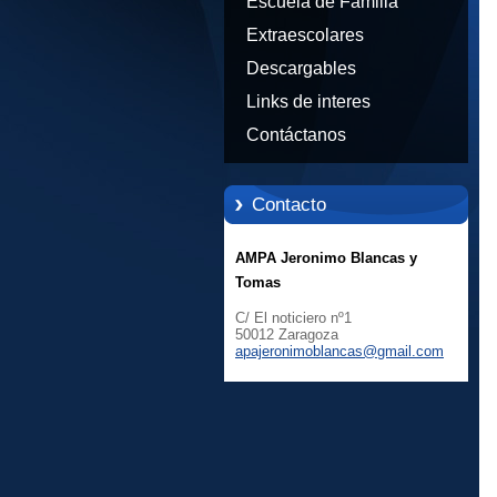
Escuela de Familia
Extraescolares
Descargables
Links de interes
Contáctanos
Contacto
AMPA Jeronimo Blancas y
Tomas
C/ El noticiero nº1
50012 Zaragoza
apajeron
imoblanc
as@gmail
.com