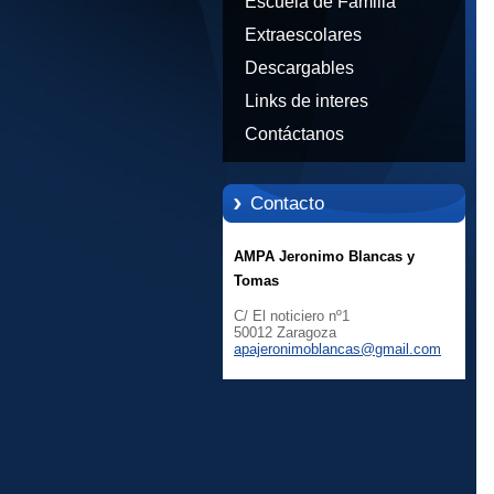
Escuela de Familia
Extraescolares
Descargables
Links de interes
Contáctanos
Contacto
AMPA Jeronimo Blancas y
Tomas
C/ El noticiero nº1
50012 Zaragoza
apajeron
imoblanc
as@gmail
.com