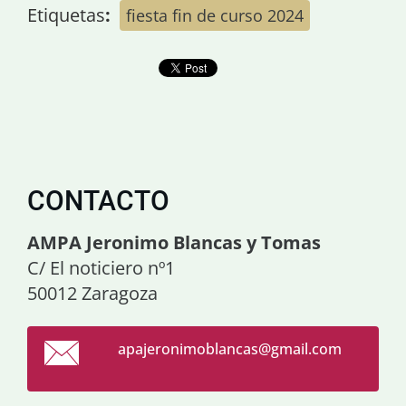
Etiquetas
:
fiesta fin de curso 2024
CONTACTO
AMPA Jeronimo Blancas y Tomas
C/ El noticiero nº1
50012 Zaragoza
apajeron
imoblanc
as@gmail
.com