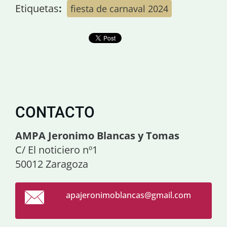
Etiquetas
:
fiesta de carnaval 2024
CONTACTO
AMPA Jeronimo Blancas y Tomas
C/ El noticiero nº1
50012 Zaragoza
apajeron
imoblanc
as@gmail
.com