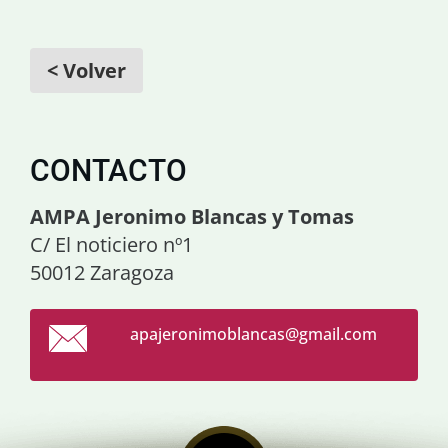
< Volver
CONTACTO
AMPA Jeronimo Blancas y Tomas
C/ El noticiero nº1
50012 Zaragoza
apajeron
imoblanc
as@gmail
.com