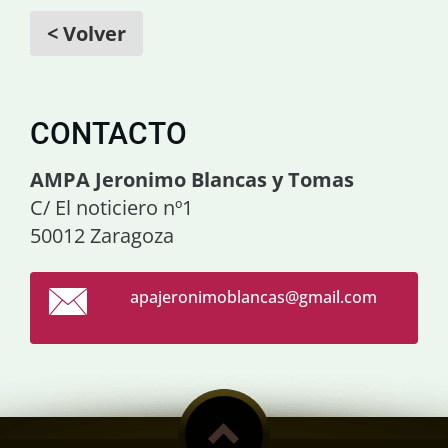
< Volver
CONTACTO
AMPA Jeronimo Blancas y Tomas
C/ El noticiero nº1
50012 Zaragoza
apajeron
imoblanc
as@gmail
.com