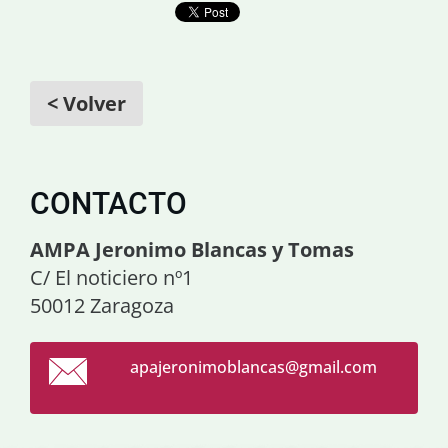
< Volver
CONTACTO
AMPA Jeronimo Blancas y Tomas
C/ El noticiero nº1
50012 Zaragoza
apajeron
imoblanc
as@gmail
.com