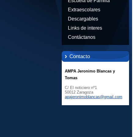
Escuela de Familia
Extraescolares
Descargables
Links de interes
Contáctanos
Contacto
AMPA Jeronimo Blancas y
Tomas
C/ El noticiero nº1
50012 Zaragoza
apajeron
imoblanc
as@gmail
.com