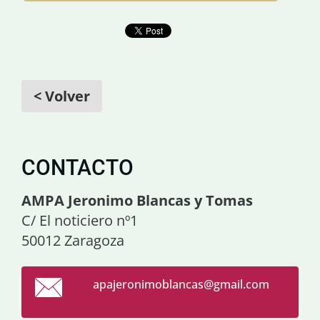
< Volver
CONTACTO
AMPA Jeronimo Blancas y Tomas
C/ El noticiero nº1
50012 Zaragoza
apajeron
imoblanc
as@gmail
.com