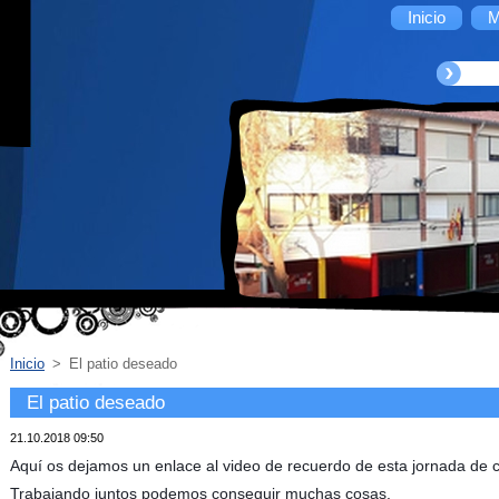
Inicio
M
Inicio
>
El patio deseado
El patio deseado
21.10.2018 09:50
Aquí os dejamos un enlace al video de recuerdo de esta jornada de 
Trabajando juntos podemos conseguir muchas cosas.