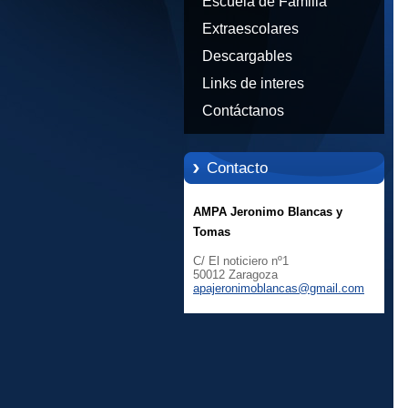
Escuela de Familia
Extraescolares
Descargables
Links de interes
Contáctanos
Contacto
AMPA Jeronimo Blancas y
Tomas
C/ El noticiero nº1
50012 Zaragoza
apajeron
imoblanc
as@gmail
.com