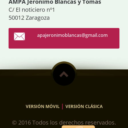
AMPA Jeronimo Blancas y Tomas
C/ El noticiero nº1
50012 Zaragoza
apajeron
imoblanc
as@gmail
.com
|
VERSIÓN MÓVIL
VERSIÓN CLÁSICA
© 2016 Todos los derechos reservados.