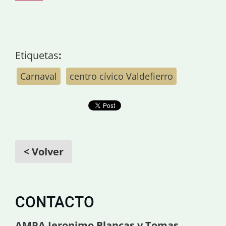
Etiquetas
:
Carnaval
centro cívico Valdefierro
< Volver
CONTACTO
AMPA Jeronimo Blancas y Tomas