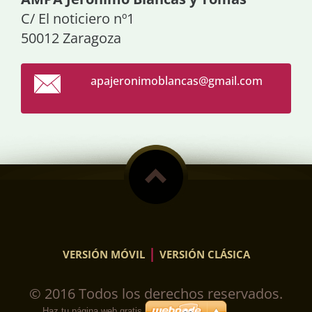
C/ El noticiero nº1
50012 Zaragoza
apajeron
imoblanc
as@gmail
.com
|
VERSIÓN MÓVIL
VERSIÓN CLÁSICA
© 2016 Todos los derechos reservados.
Haz tu página web gratis