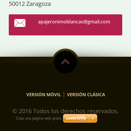
50012 Zaragoza
apajeron
imoblanc
as@gmail
.com
|
VERSIÓN MÓVIL
VERSIÓN CLÁSICA
© 2016 Todos los derechos reservados.
Crea una página web gratis