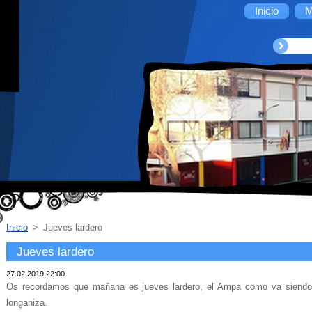
Inicio
M
Inicio
>
Jueves lardero
Jueves lardero
27.02.2019 22:00
Os recordamos que mañana es jueves lardero, el Ampa como va siendo h
longaniza.