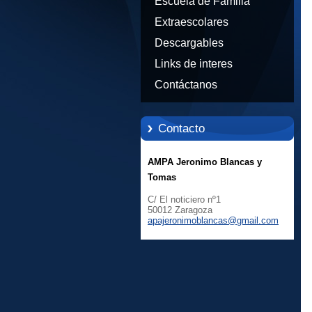
Escuela de Familia
Extraescolares
Descargables
Links de interes
Contáctanos
Contacto
AMPA Jeronimo Blancas y
Tomas
C/ El noticiero nº1
50012 Zaragoza
apajeron
imoblanc
as@gmail
.com