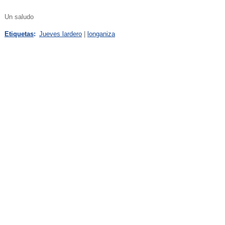
Un saludo
Etiquetas
:
Jueves lardero
|
longaniza