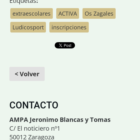
Etiquetas
:
extraescolares
ACTIVA
Os Zagales
Ludicosport
inscripciones
< Volver
CONTACTO
AMPA Jeronimo Blancas y Tomas
C/ El noticiero nº1
50012 Zaragoza