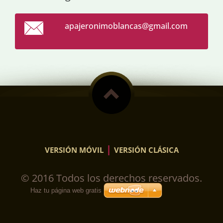
apajeron
imoblanc
as@gmail
.com
|
VERSIÓN MÓVIL
VERSIÓN CLÁSICA
© 2016 Todos los derechos reservados.
Haz tu página web gratis