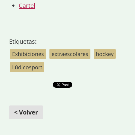
Cartel
Etiquetas
:
Exhibiciones
extraescolares
hockey
Lúdicosport
< Volver