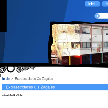
Inicio
M
Inicio
>
Extraescolares Os Zagales
Extraescolares Os Zagales
16.02.2021 20:32