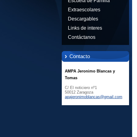
Escuela de Familia
Extraescolares
Descargables
Links de interes
Contáctanos
Contacto
AMPA Jeronimo Blancas y
Tomas
C/ El noticiero nº1
50012 Zaragoza
apajeron
imoblanc
as@gmail
.com