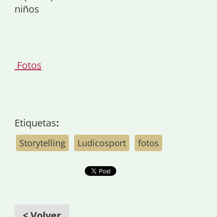
niños
Fotos
Etiquetas
:
Storytelling
Ludicosport
fotos
< Volver