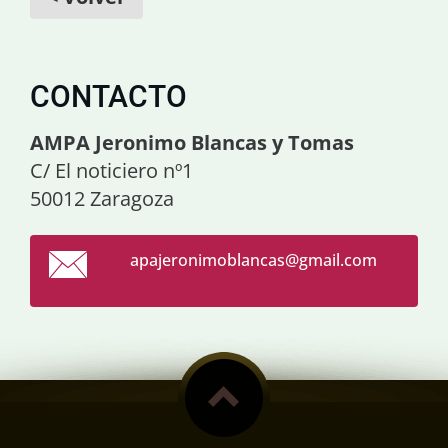
CONTACTO
AMPA Jeronimo Blancas y Tomas
C/ El noticiero nº1
50012 Zaragoza
apajeron
imoblanc
as@gmail
.com