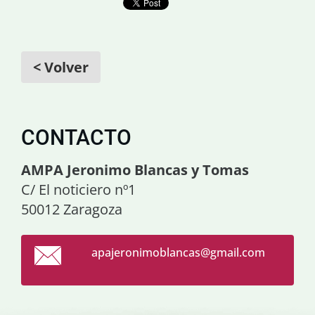
< Volver
CONTACTO
AMPA Jeronimo Blancas y Tomas
C/ El noticiero nº1
50012 Zaragoza
apajeron
imoblanc
as@gmail
.com