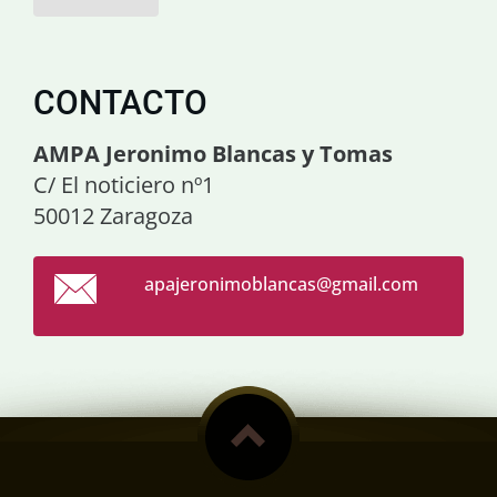
CONTACTO
AMPA Jeronimo Blancas y Tomas
C/ El noticiero nº1
50012 Zaragoza
apajeron
imoblanc
as@gmail
.com