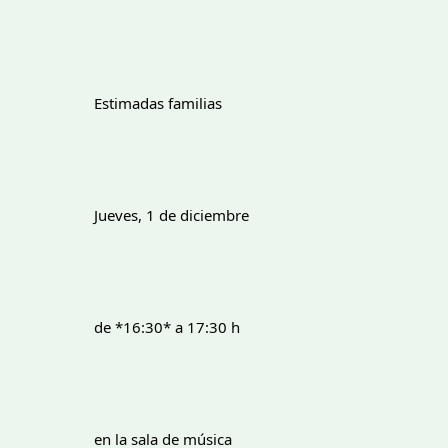
		Estimadas familias
		Jueves, 1 de diciembre
		de *16:30* a 17:30 h
		en la sala de música