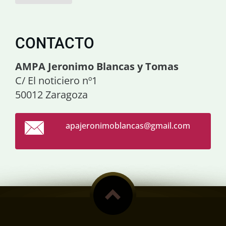
CONTACTO
AMPA Jeronimo Blancas y Tomas
C/ El noticiero nº1
50012 Zaragoza
apajeron
imoblanc
as@gmail
.com