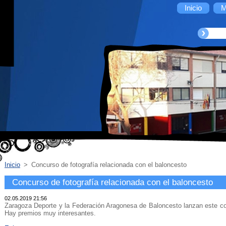
Inicio
M
Inicio
>
Concurso de fotografía relacionada con el baloncesto
Concurso de fotografía relacionada con el baloncesto
02.05.2019 21:56
Zaragoza Deporte y la Federación Aragonesa de Baloncesto lanzan este con
Hay premios muy interesantes.