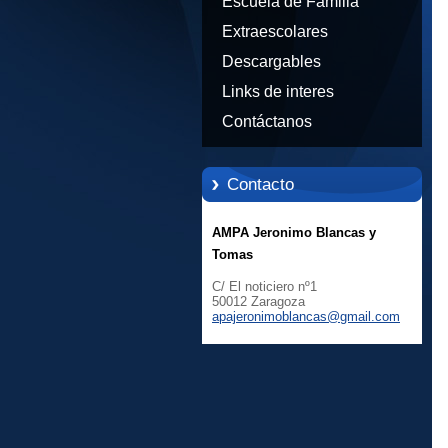
Escuela de Familia
Extraescolares
Descargables
Links de interes
Contáctanos
Contacto
AMPA Jeronimo Blancas y
Tomas
C/ El noticiero nº1
50012 Zaragoza
apajeron
imoblanc
as@gmail
.com