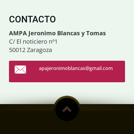
CONTACTO
AMPA Jeronimo Blancas y Tomas
C/ El noticiero nº1
50012 Zaragoza
apajeron
imoblanc
as@gmail
.com