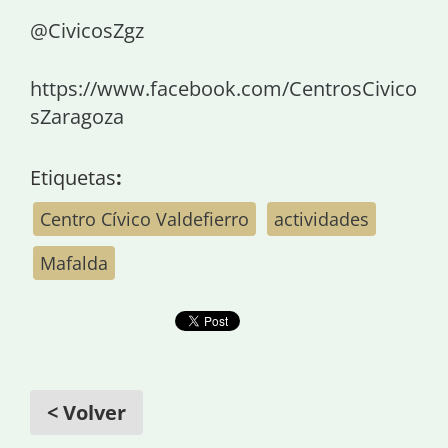
@CivicosZgz
https://www.facebook.com/CentrosCivico
sZaragoza
Etiquetas
:
Centro Cívico Valdefierro
actividades
Mafalda
< Volver