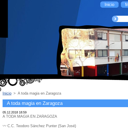
Inicio
M
Inicio
>
A toda magia en Zaragoza
A toda magia en Zaragoza
05.12.2018 18:59
A TODA MAGIA EN ZARAGOZA
〰️ C.C. Teodoro Sánchez Punter (San José)