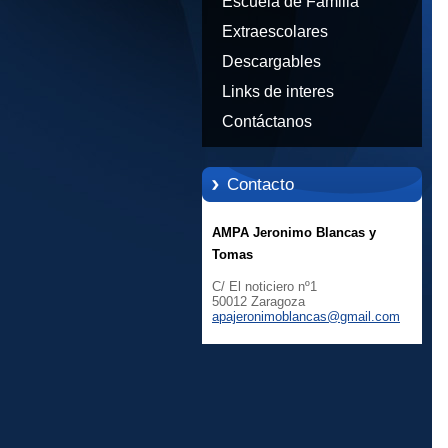
Escuela de Familia
Extraescolares
Descargables
Links de interes
Contáctanos
Contacto
AMPA Jeronimo Blancas y
Tomas
C/ El noticiero nº1
50012 Zaragoza
apajeron
imoblanc
as@gmail
.com