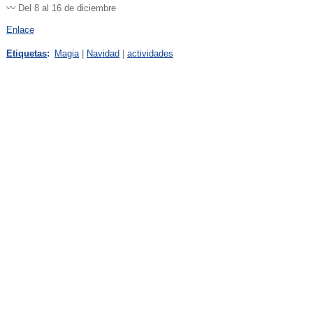
〰️ Del 8 al 16 de diciembre
Enlace
Etiquetas
:
Magia
|
Navidad
|
actividades